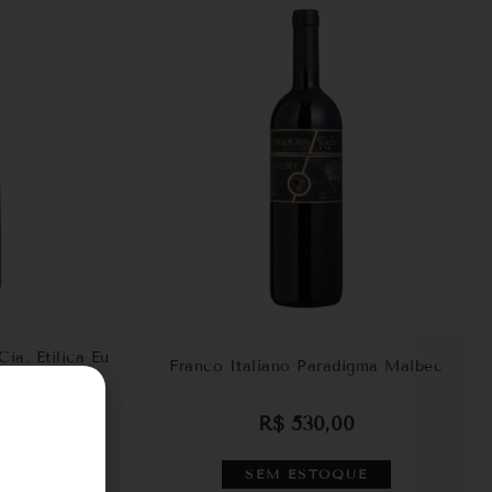
ia. Etílica Eu
Franco Italiano Paradigma Malbec
ure
0
R$
530,00
SEM ESTOQUE
R