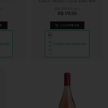
Franco Italiano Cuvée Extra Brut
R$
129,00
r:
por:
R$
115,00
R
COMPRAR
atsApp
Compre pelo WhatsApp