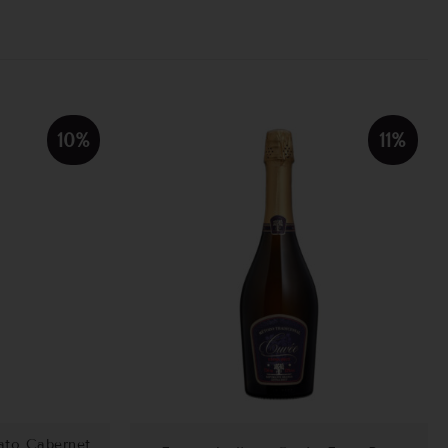
10%
11%
ato Cabernet