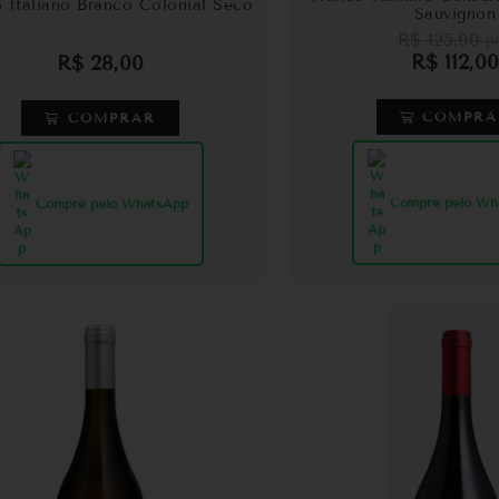
 Italiano Branco Colonial Seco
Sauvignon
R$
125,00
po
R$
112,00
R$
28,00
COMPRA
COMPRAR
Compre pelo Wh
Compre pelo WhatsApp