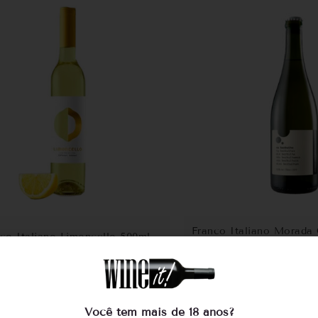
Franco Italiano Morada C
co Italiano Limoncello 500ml
Borbulho Nat
R$
69,00
R$
125,0
COMPRAR
COMPRA
Você tem mais de 18 anos?