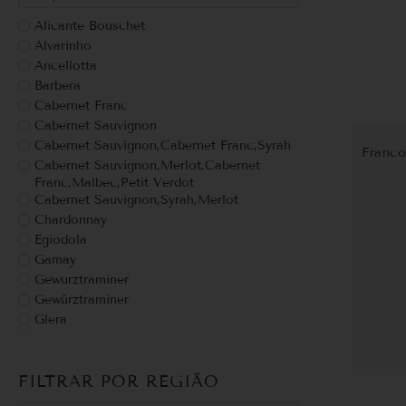
Alicante Bouschet
Alvarinho
Ancellotta
Barbera
Cabernet Franc
Cabernet Sauvignon
Cabernet Sauvignon,Cabernet Franc,Syrah
Franco
Cabernet Sauvignon,Merlot,Cabernet
Franc,Malbec,Petit Verdot
Cabernet Sauvignon,Syrah,Merlot
Chardonnay
Egiodola
Gamay
Gewurztraminer
Gewürztraminer
Glera
Grappa
grechetto
FILTRAR POR REGIÃO
Malbec
Malte de trigo