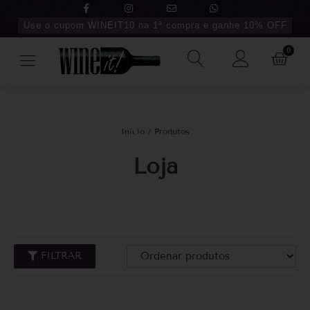
Use o cupom WINEIT10 na 1ª compra e ganhe 10% OFF
0
Início
/ Produtos
Loja
FILTRAR