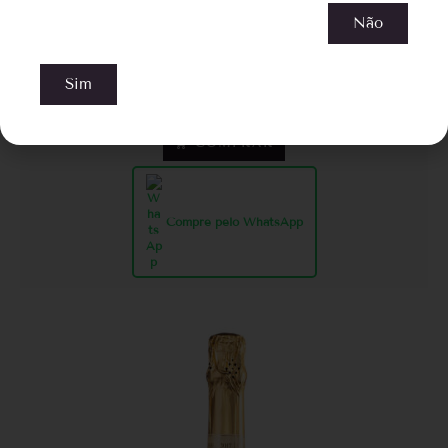
Não
Cave Geisse Nature
Sim
R$
183,00
COMPRAR
Compre pelo WhatsApp