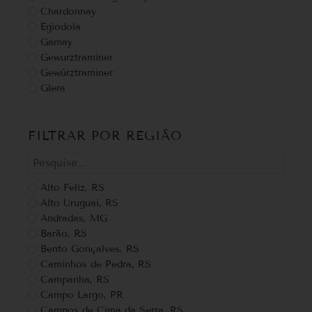
Chardonnay
Egiodola
Gamay
Gewurztraminer
Gewürztraminer
Glera
Grappa
grechetto
FILTRAR POR REGIÃO
Malbec
Malte de trigo
Malvasia
Malvasia Bianca
Alto Feliz, RS
Marselan
Alto Uruguai, RS
Merlot
Andradas, MG
Montepulciano
Barão, RS
Moscatel
Bento Gonçalves, RS
Moscato
Caminhos de Pedra, RS
Moscato bianco
Campanha, RS
Moscato Giallo
Campo Largo, PR
Nebbiolo
Campos de Cima da Serra, RS