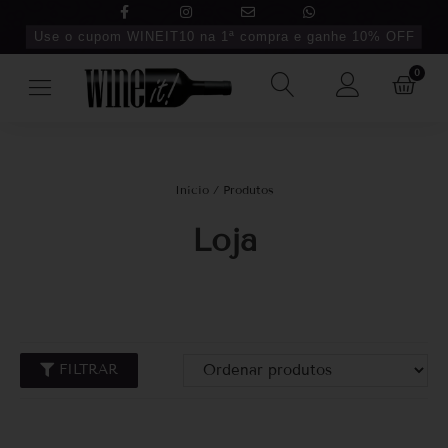
Use o cupom WINEIT10 na 1ª compra e ganhe 10% OFF
0
Início
/ Produtos
Loja
FILTRAR