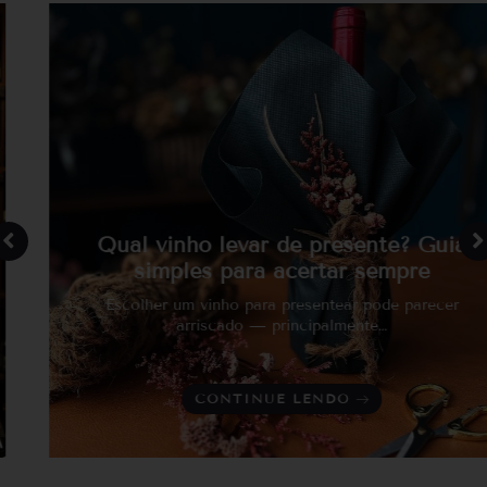
Tempranillo
Vale dos Vinhedos, RS
Teroldego
Videira, SC
Torrontés
Touriga Nacional
Traminer
Trebbiano
Trebbiano Toscano
uvas tipicas da região
Verdelho
Vermentino
Viognier
Qual vinho levar de presente? Guia
simples para acertar sempre
Escolher um vinho para presentear pode parecer
arriscado — principalmente…
CONTINUE LENDO