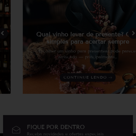
Trebbiano Toscano
uvas tipicas da região
Verdelho
Vermentino
Viognier
Qual vinho levar de presente? Guia
simples para acertar sempre
Escolher um vinho para presentear pode parecer
arriscado — principalmente…
CONTINUE LENDO
FIQUE POR DENTRO
Receba novidades e ofertas especiais