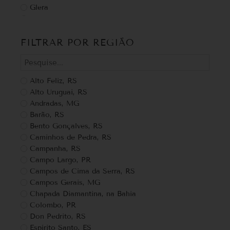
Glera
Grappa
grechetto
FILTRAR POR REGIÃO
Malbec
Malte de trigo
Malvasia
Malvasia Bianca
Alto Feliz, RS
Marselan
Alto Uruguai, RS
Merlot
Andradas, MG
Montepulciano
Barão, RS
Moscatel
Bento Gonçalves, RS
Moscato
Caminhos de Pedra, RS
Moscato bianco
Campanha, RS
Moscato Giallo
Campo Largo, PR
Nebbiolo
Campos de Cima da Serra, RS
Niagara
Campos Gerais, MG
Petit Verdot
Chapada Diamantina, na Bahia
Peverella
Colombo, PR
Pignolo
Don Pedrito, RS
Pinot Grigio
Espírito Santo, ES