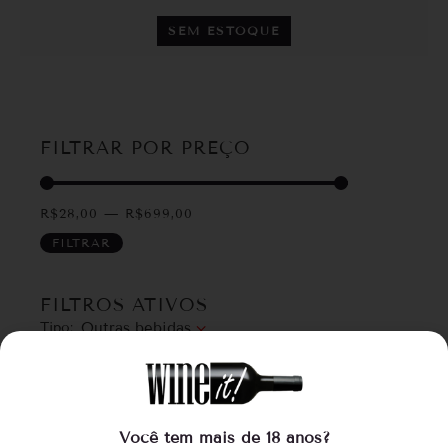
SEM ESTOQUE
FILTRAR POR PREÇO
R$
28,00
—
R$
699,00
FILTRAR
FILTROS ATIVOS
Tipo
:
Outras bebidas
×
FILTRAR POR CATEGORIA
Promoções
Você tem mais de 18 anos?
Kits