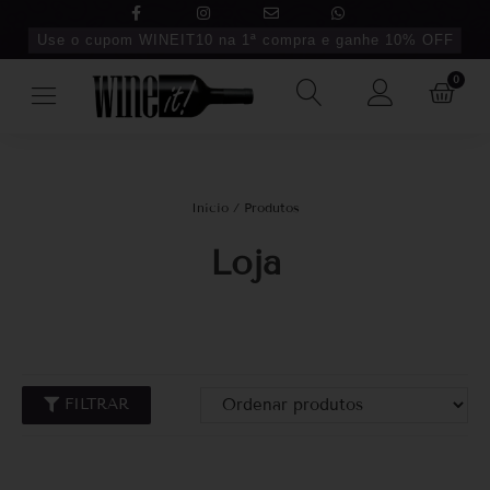
Use o cupom WINEIT10 na 1ª compra e ganhe 10% OFF
0
Início
/ Produtos
Loja
FILTRAR