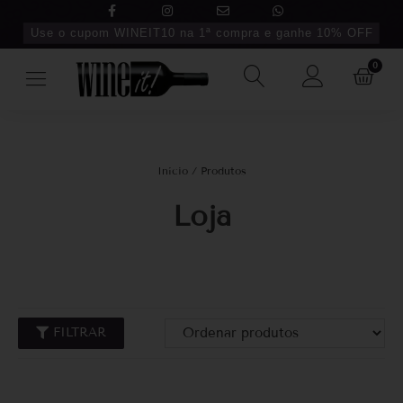
Use o cupom WINEIT10 na 1ª compra e ganhe 10% OFF
0
Início
/ Produtos
Loja
FILTRAR