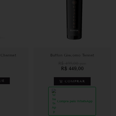
 Charmat
Buffon Giacomo Tannat
R$
499,00
por:
R$
449,00
UE
COMPRAR
Compre pelo WhatsApp