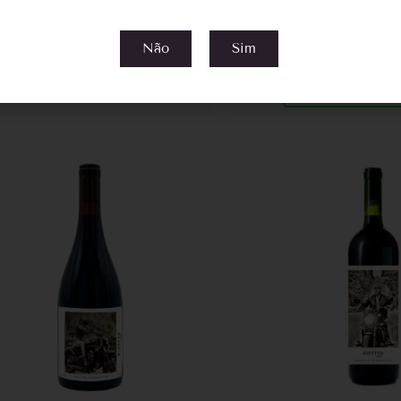
Não
Sim
Compre pelo Wh