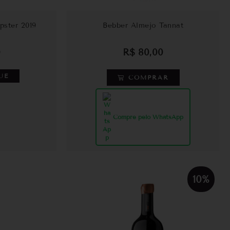
pster 2019
Bebber Almejo Tannat
0
R$
80,00
UE
COMPRAR
Compre pelo WhatsApp
10%