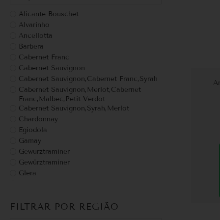
Alicante Bouschet
Alvarinho
Ancellotta
Barbera
Cabernet Franc
Cabernet Sauvignon
Cabernet Sauvignon,Cabernet Franc,Syrah
A
Cabernet Sauvignon,Merlot,Cabernet
Franc,Malbec,Petit Verdot
Cabernet Sauvignon,Syrah,Merlot
Chardonnay
Egiodola
Gamay
Gewurztraminer
Gewürztraminer
Glera
Grappa
grechetto
FILTRAR POR REGIÃO
Malbec
Malte de trigo