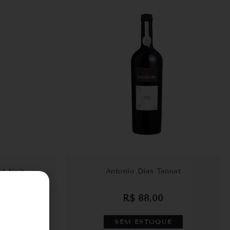
ot Noir
Antonio Dias Tannat
0
R$
88,00
SEM ESTOQUE
R