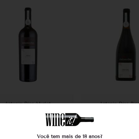
Antonio Dias Merlot
Antonio Dias Pin
R$
75,00
R$
136,0
SEM ESTOQUE
COMPRA
Você tem mais de 18 anos?