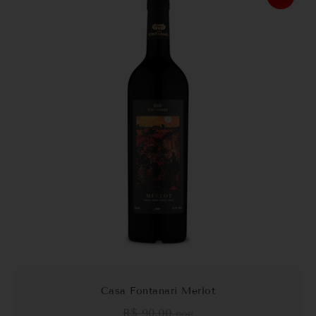
Casa Fontanari Merlot
R$
90,00
por: