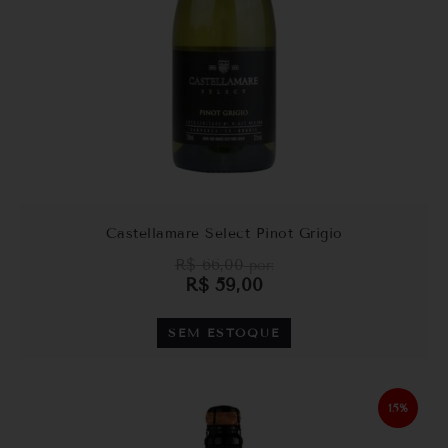
Castellamare Select Pinot Grigio
R$
66,00
por:
R$
59,00
SEM ESTOQUE
15%