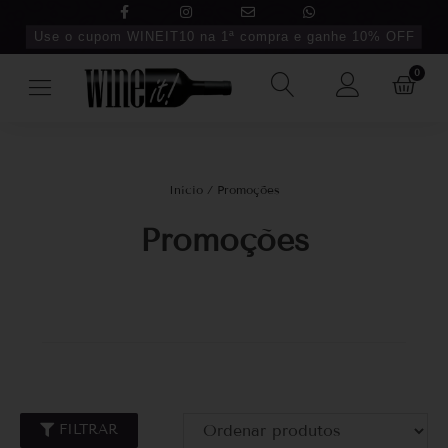
Use o cupom WINEIT10 na 1ª compra e ganhe 10% OFF
0
Início
/ Promoções
Promoções
FILTRAR