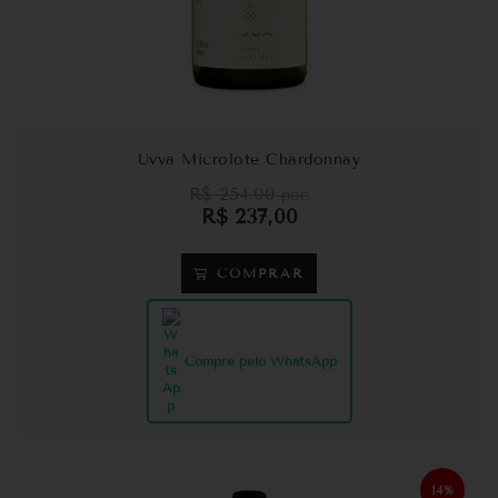
Uvva Microlote Chardonnay
R$
254,00
por:
R$
237,00
COMPRAR
Compre pelo WhatsApp
14%