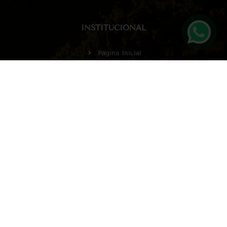
INSTITUCIONAL
Página Inicial
Sobre nós
Eventos
Contato
Minha Conta
Meus Pedidos
TERMOS / POLÍTICAS
Dúvidas Frequentes
Política de Trocas e devoluções
Política de Privacidade