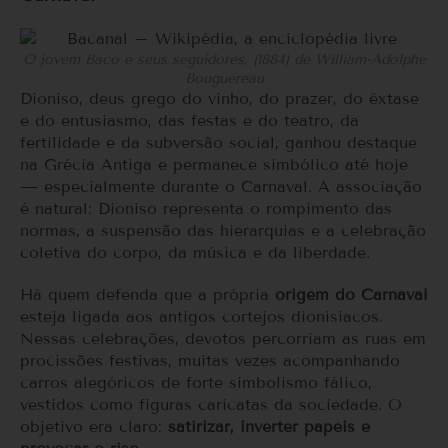
O jovem Baco e seus seguidores, (1884) de William-Adolphe
Bouguereau
Dioniso, deus grego do vinho, do prazer, do êxtase
e do entusiasmo, das festas e do teatro, da
fertilidade e da subversão social, ganhou destaque
na Grécia Antiga e permanece simbólico até hoje
— especialmente durante o Carnaval. A associação
é natural: Dioniso representa o rompimento das
normas, a suspensão das hierarquias e a celebração
coletiva do corpo, da música e da liberdade.
Há quem defenda que a própria
origem do Carnaval
esteja ligada aos antigos cortejos dionisíacos.
Nessas celebrações, devotos percorriam as ruas em
procissões festivas, muitas vezes acompanhando
carros alegóricos de forte simbolismo fálico,
vestidos como figuras caricatas da sociedade. O
objetivo era claro:
satirizar, inverter papéis e