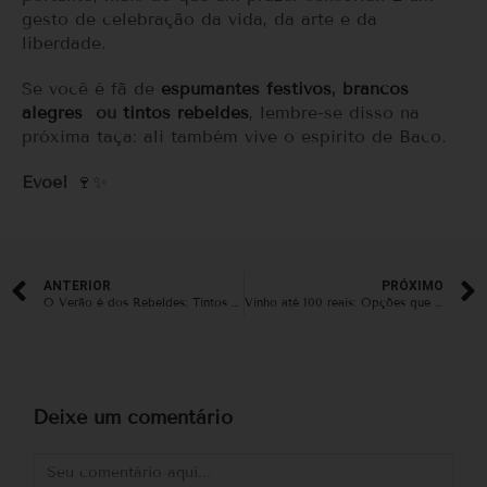
gesto de celebração da vida, da arte e da
liberdade.
Se você é fã de
espumantes festivos
,
brancos
alegres
ou
tintos rebeldes
, lembre-se disso na
próxima taça: ali também vive o espírito de Baco.
Evoé!
🍷✨
ANTERIOR
PRÓXIMO
O Verão é dos Rebeldes: Tintos que Amam o Gelo
Vinho até 100 reais: Opções que realmente valem a pena
Deixe um comentário