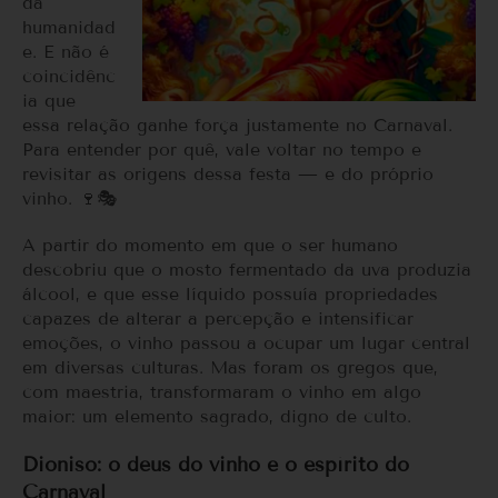
da
humanidad
e. E não é
coincidênc
ia que
essa relação ganhe força justamente no Carnaval.
Para entender por quê, vale voltar no tempo e
revisitar as origens dessa festa — e do próprio
vinho. 🍷🎭
A partir do momento em que o ser humano
descobriu que o mosto fermentado da uva produzia
álcool, e que esse líquido possuía propriedades
capazes de alterar a percepção e intensificar
emoções, o vinho passou a ocupar um lugar central
em diversas culturas. Mas foram os gregos que,
com maestria, transformaram o vinho em algo
maior: um elemento sagrado, digno de culto.
Dioniso: o deus do vinho e o espírito do
Carnaval