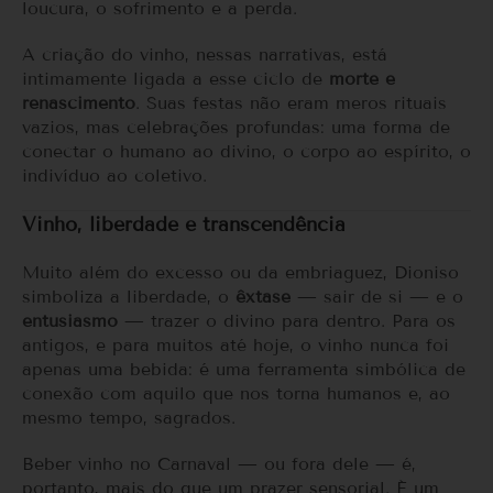
loucura, o sofrimento e a perda.
A criação do vinho, nessas narrativas, está
intimamente ligada a esse ciclo de
morte e
renascimento
. Suas festas não eram meros rituais
vazios, mas celebrações profundas: uma forma de
conectar o humano ao divino, o corpo ao espírito, o
indivíduo ao coletivo.
Vinho, liberdade e transcendência
Muito além do excesso ou da embriaguez, Dioniso
simboliza a liberdade, o
êxtase
— sair de si — e o
entusiasmo
— trazer o divino para dentro. Para os
antigos, e para muitos até hoje, o vinho nunca foi
apenas uma bebida: é uma ferramenta simbólica de
conexão com aquilo que nos torna humanos e, ao
mesmo tempo, sagrados.
Beber vinho no Carnaval — ou fora dele — é,
portanto, mais do que um prazer sensorial. É um