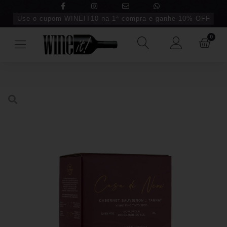
Use o cupom WINEIT10 na 1ª compra e ganhe 10% OFF
0