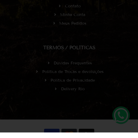
Contato
Minha Conta
Meus Pedidos
TERMOS / POLÍTICAS
Dúvidas Frequentes
Política de Trocas e devoluções
Política de Privacidade
Delivery Rio