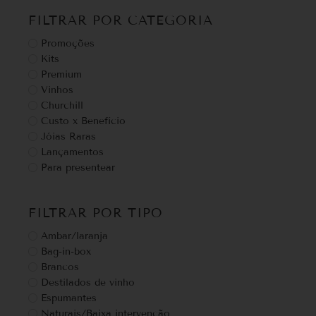
FILTRAR POR CATEGORIA
Promoções
Kits
Premium
Vinhos
Churchill
Custo x Benefício
Jóias Raras
Lançamentos
Para presentear
FILTRAR POR TIPO
Ambar/laranja
Bag-in-box
Brancos
Destilados de vinho
Espumantes
Naturais/Baixa intervenção