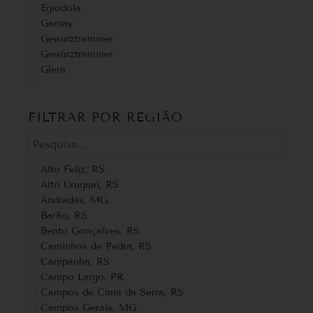
Egiodola
Gamay
Gewurztraminer
Gewürztraminer
Glera
Grappa
grechetto
FILTRAR POR REGIÃO
Malbec
Malte de trigo
Malvasia
Malvasia Bianca
Alto Feliz, RS
Marselan
Alto Uruguai, RS
Merlot
Andradas, MG
Montepulciano
Barão, RS
Moscatel
Bento Gonçalves, RS
Moscato
Caminhos de Pedra, RS
Moscato bianco
Campanha, RS
Moscato Giallo
Campo Largo, PR
Nebbiolo
Campos de Cima da Serra, RS
Niagara
Campos Gerais, MG