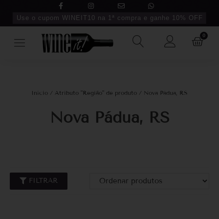
Use o cupom WINEIT10 na 1ª compra e ganhe 10% OFF
0
Início
/ Atributo "Região" de produto / Nova Pádua, RS
Nova Pádua, RS
FILTRAR