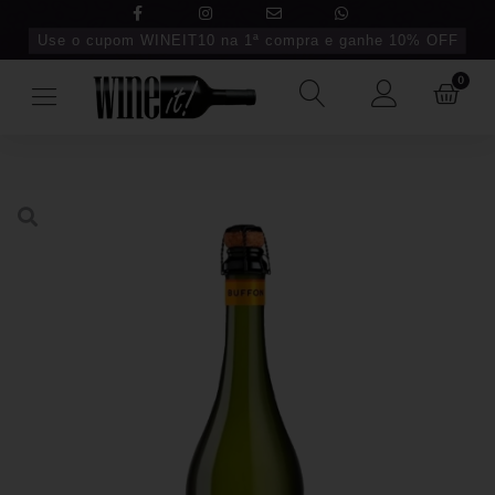
Use o cupom WINEIT10 na 1ª compra e ganhe 10% OFF
0