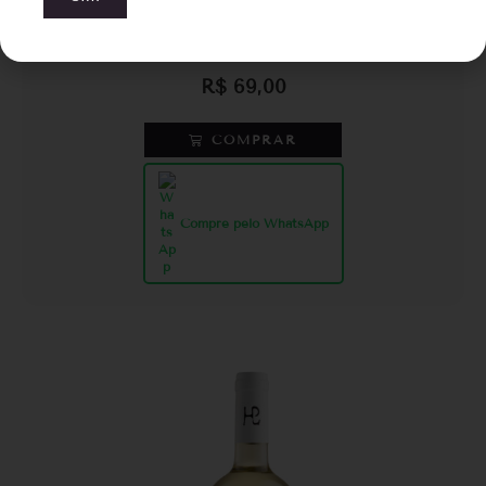
Don Guerino Sinais Malbec Rosé
R$
69,00
COMPRAR
Compre pelo WhatsApp