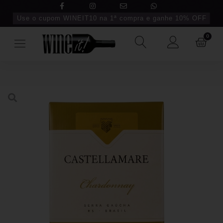
Use o cupom WINEIT10 na 1ª compra e ganhe 10% OFF
0