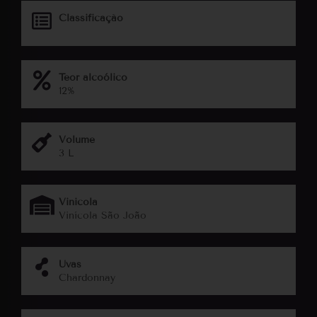
Classificação
Teor alcoólico
12%
Volume
3 L
Vinicola
Vinícola São João
Uvas
Chardonnay