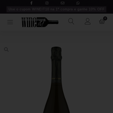
Use o cupom WINEIT10 na 1ª compra e ganhe 10% OFF
0