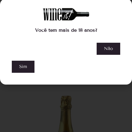
Franco Italiano Cuvée Extra Brut
R$
129,00
por:
R$
115,00
Você tem mais de 18 anos?
COMPRAR
Não
Compre pelo WhatsApp
Sim