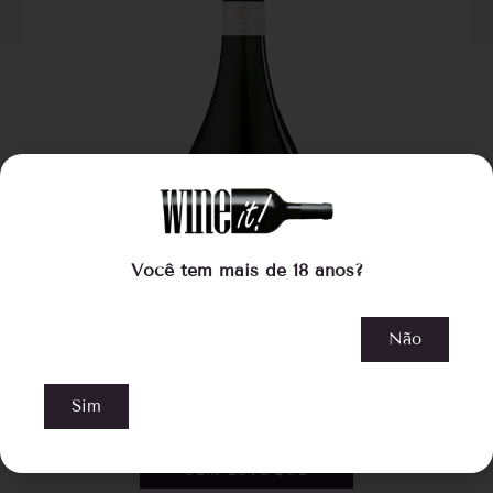
Você tem mais de 18 anos?
Não
Cave de Angelina Domans Rosé Brut
Sim
R$
99,00
SEM ESTOQUE