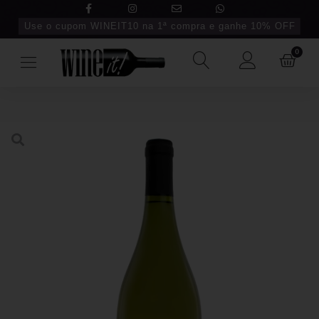
Use o cupom WINEIT10 na 1ª compra e ganhe 10% OFF
0