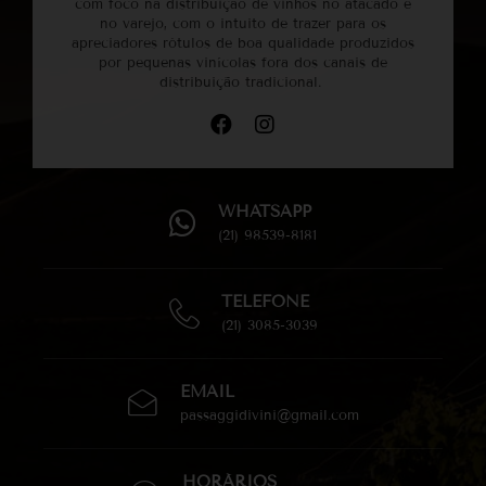
com foco na distribuição de vinhos no atacado e
no varejo, com o intuito de trazer para os
apreciadores rótulos de boa qualidade produzidos
por pequenas vinícolas fora dos canais de
distribuição tradicional.
WHATSAPP
(21) 98539-8181
TELEFONE
(21) 3085-3039
EMAIL
passaggidivini@gmail.com
HORÁRIOS