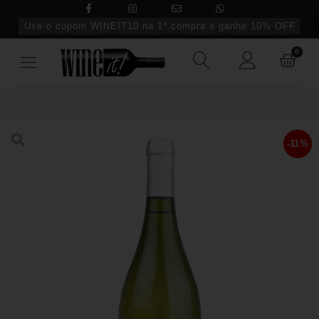
Use o cupom WINEIT10 na 1ª compra e ganhe 10% OFF
0
-11%