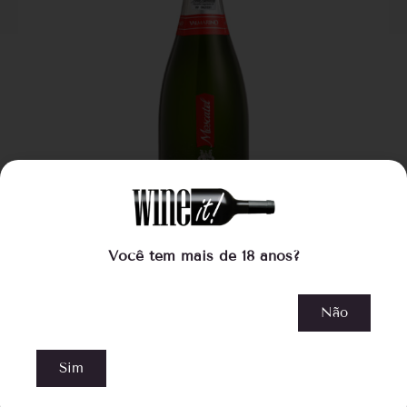
Você tem mais de 18 anos?
Valmarino Moscatel
Não
R$
56,00
Sim
COMPRAR