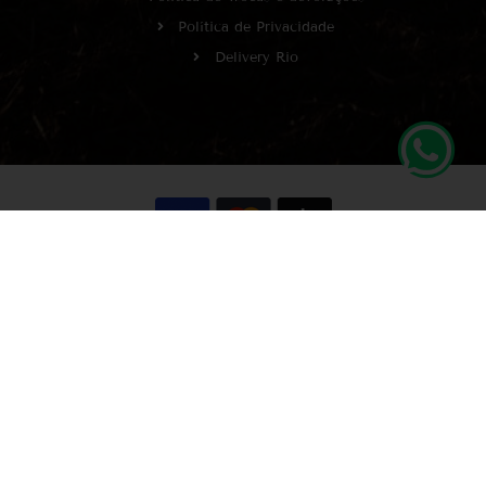
Política de Privacidade
Delivery Rio
Copyright © Wine It!
CNPJ 66.051.230/0001-98