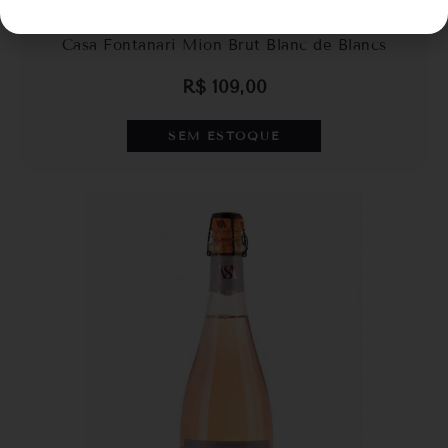
Casa Fontanari Mion Brut Blanc de Blancs
R$
109,00
SEM ESTOQUE