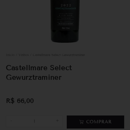
Início
/
Vinhos
/ Castellmare Select Gewurztraminer
Castellmare Select
Gewurztraminer
R$
66,00
-
+
COMPRAR