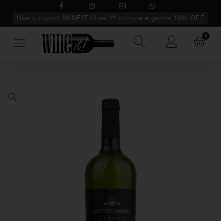
Use o cupom WINEIT10 na 1ª compra e ganhe 10% OFF
0