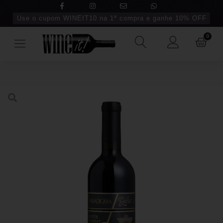
Use o cupom WINEIT10 na 1ª compra e ganhe 10% OFF
0