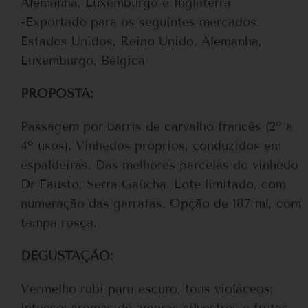
Alemanha, Luxemburgo e Inglaterra
-Exportado para os seguintes mercados:
Estados Unidos, Reino Unido, Alemanha,
Luxemburgo, Bélgica
PROPOSTA:
Passagem por barris de carvalho francês (2º a
4º usos). Vinhedos próprios, conduzidos em
espaldeiras. Das melhores parcelas do vinhedo
Dr Fausto, Serra Gaúcha. Lote limitado, com
numeração das garrafas. Opção de 187 ml, com
tampa rosca.
DEGUSTAÇÃO:
Vermelho rubi para escuro, tons violáceos;
intenso; aromas de amoras silvestres e frutas