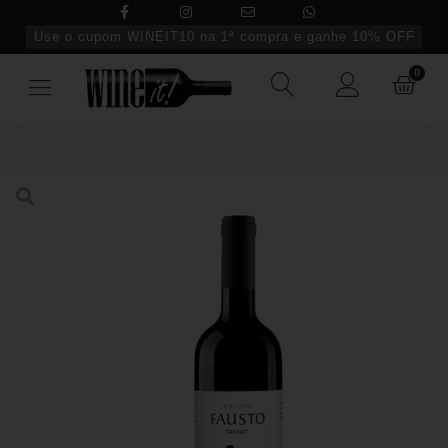
Use o cupom WINEIT10 na 1ª compra e ganhe 10% OFF
0