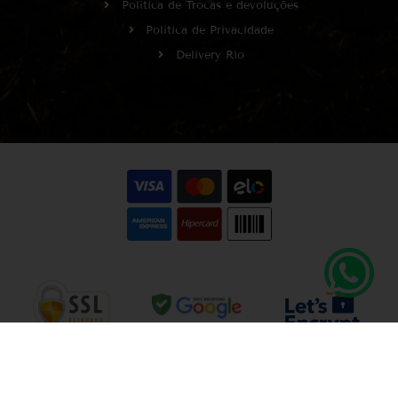
Política de Trocas e devoluções
Política de Privacidade
Delivery Rio
Copyright © Wine It!
CNPJ 66.051.230/0001-98