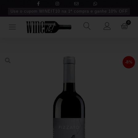
Use o cupom WINEIT10 na 1ª compra e ganhe 10% OFF
0
-8%