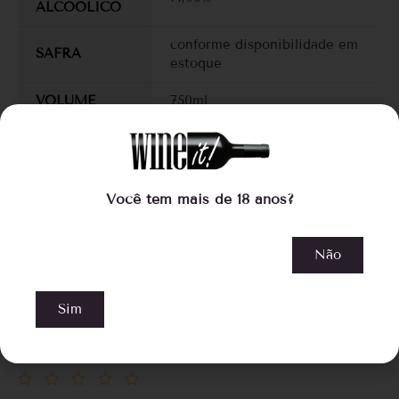
ALCOOLICO
conforme disponibilidade em
SAFRA
estoque
VOLUME
750ml
AVALIAÇÃO DO PRODUTO
Você tem mais de 18 anos?
O seu endereço de e-mail não será publicado.
Campos
obrigatórios são marcados com
*
Não
Título da avaliação
*
Sim
Produto