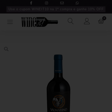
Use o cupom WINEIT10 na 1ª compra e ganhe 10% OFF
0