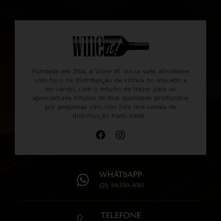
Fundada em 2014, a Wine it! inicia suas atividades
com foco na distribuição de vinhos no atacado e
no varejo, com o intuito de trazer para os
apreciadores rótulos de boa qualidade produzidos
por pequenas vinícolas fora dos canais de
distribuição tradicional.
WHATSAPP
(21) 98539-8181
TELEFONE