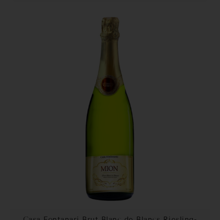
Casa Fontanari Brut Blanc de Blancs Riesling-