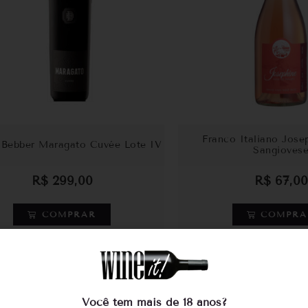
Franco Italiano Jose
 Bebber Maragato Cuvée Lote IV
Sangioves
R$
299,00
R$
67,00
COMPRAR
COMPRA
Compre pelo WhatsApp
Compre pelo Wh
Você tem mais de 18 anos?