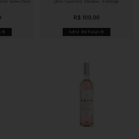
oir Selection
Don Guerino Malbec Vintage
0
R$
109,00
UE
SEM ESTOQUE