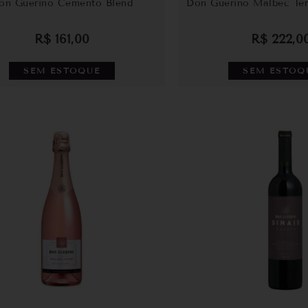
on Guerino Cemento Blend
Don Guerino Malbec Terr
R$
161,00
R$
222,0
SEM ESTOQUE
SEM ESTOQ