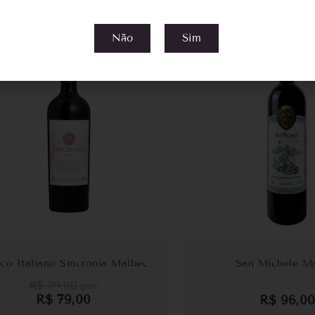
Não
Sim
11%
co Italiano Sincronia Malbec
San Michele M
R$
89,00
por:
R$
79,00
R$
96,00