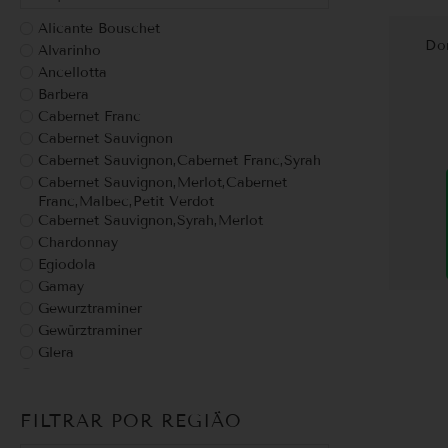
Alicante Bouschet
Do
Alvarinho
Ancellotta
Barbera
Cabernet Franc
Cabernet Sauvignon
Cabernet Sauvignon,Cabernet Franc,Syrah
Cabernet Sauvignon,Merlot,Cabernet
Franc,Malbec,Petit Verdot
Cabernet Sauvignon,Syrah,Merlot
Chardonnay
Egiodola
Gamay
Gewurztraminer
Gewürztraminer
Glera
Grappa
grechetto
FILTRAR POR REGIÃO
Malbec
Malte de trigo