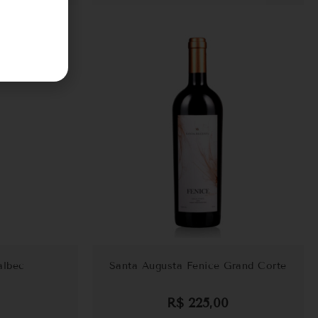
albec
Santa Augusta Fenice Grand Corte
R$
225,00