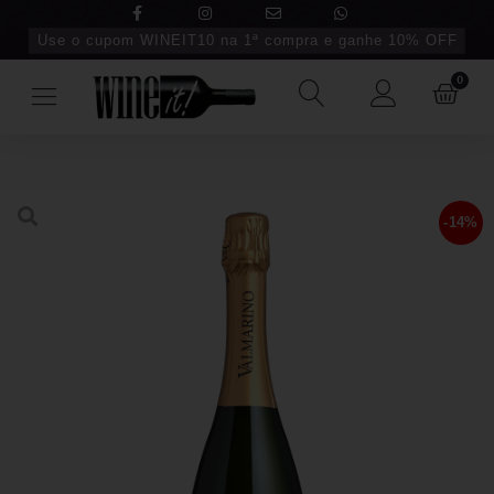
Use o cupom WINEIT10 na 1ª compra e ganhe 10% OFF
0
-14%