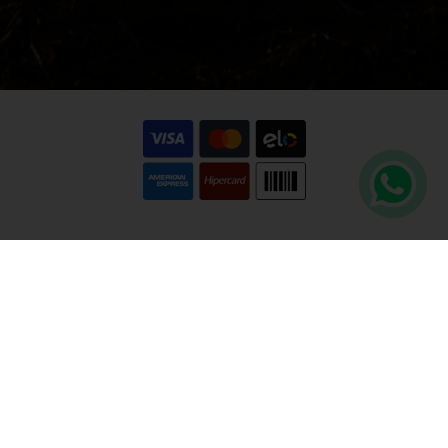
Copyright © Wine It!
CNPJ 66.051.230/0001-98
Ecommerce por Flow Digital