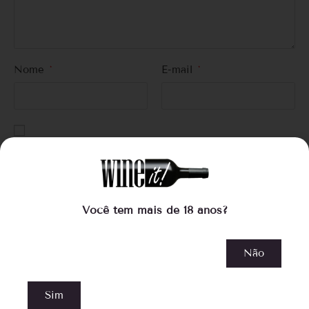
Nome
*
E-mail
*
Salvar meus dados neste navegador para a próxima vez
que eu comentar.
Você tem mais de 18 anos?
Não
Sim