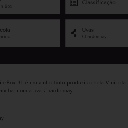
Classificação
In Box
cola
Uvas
arino
Chardonnay
n-Box 3L é um vinho tinto produzido pela Vinícola 
Gaúcha, com a uva Chardonnay
ay