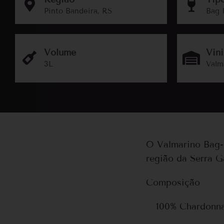
Pinto Bandeira, RS
Bag 
Volume
Vini
3L
Valm
O Valmarino Bag-i
região da Serra 
Composição
100% Chardonn