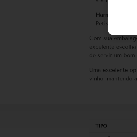
8 a 13º C
Harmonizações
Petiscos, peixe
Com sua embalage
excelente escolha
de servir um bom 
Uma excelente op
vinho, mantendo a
TIPO