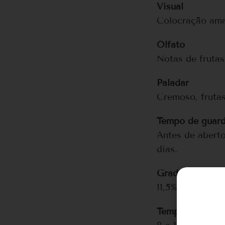
Visual
Colocração amar
Olfato
Notas de frutas
Paladar
Cremoso, frutas
Tempo de guar
Antes de aberto
dias.
Graduação alco
11,5% Vol.
Temperatura de