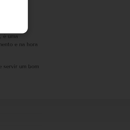
, é uma
mento e na hora
e servir um bom