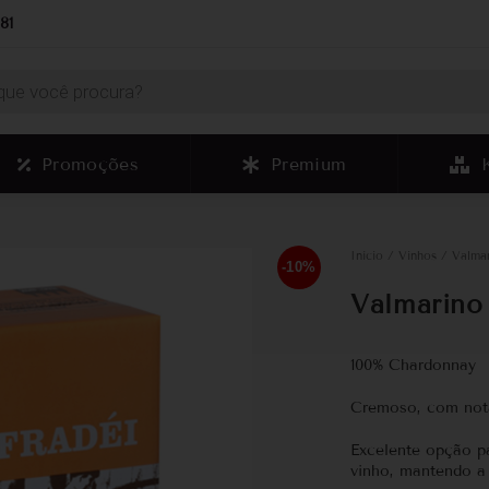
81
Promoções
Premium
Início
/
Vinhos
/ Valmar
-10%
Valmarino
100% Chardonnay
Cremoso, com nota
Excelente opção p
vinho, mantendo a 