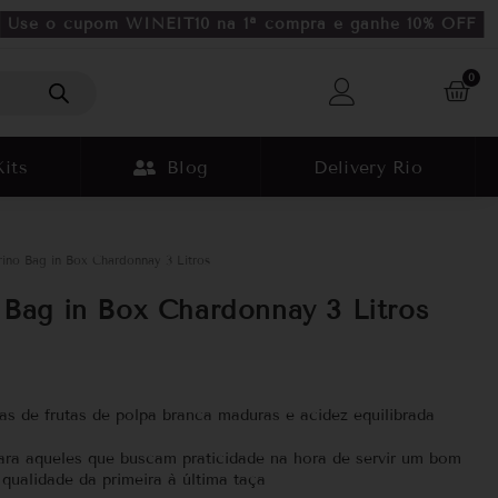
Use o cupom WINEIT10 na 1ª compra e ganhe 10% OFF
0
Kits
Blog
Delivery Rio
ino Bag in Box Chardonnay 3 Litros
 Bag in Box Chardonnay 3 Litros
s de frutas de polpa branca maduras e acidez equilibrada
ara aqueles que buscam praticidade na hora de servir um bom
qualidade da primeira à última taça