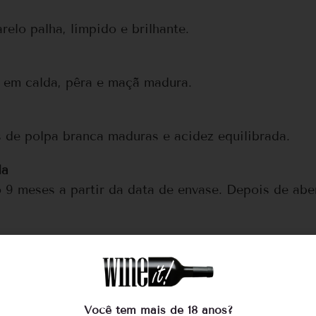
elo palha, límpido e brilhante.
 em calda, pêra e maçã madura.
 de polpa branca maduras e acidez equilibrada.
da
 9 meses a partir da data de envase. Depois de abe
ólica
 serviço
Você tem mais de 18 anos?