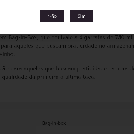
Não
Sim
 frito, massa com molho branco e entradas.
m Bag-in-Box, que equivale a 4 garrafas de 750 mL
 para aqueles que buscam praticidade no armazena
vinho.
ção para aqueles que buscam praticidade na hora d
 qualidade da primeira à última taça.
Bag-in-box