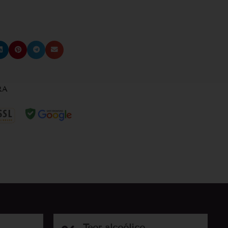
RA
Teor alcoólico